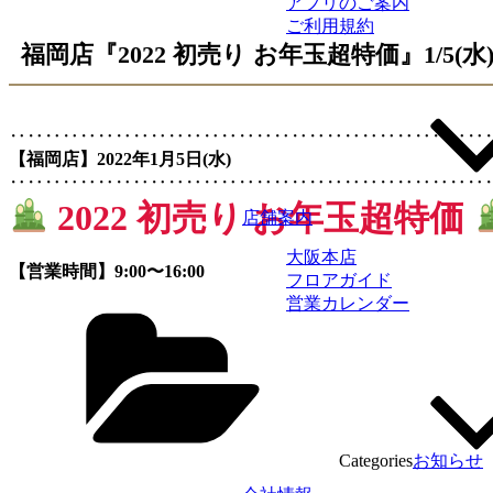
アプリのご案内
ご利用規約
福岡店『2022 初売り お年玉超特価』1/5(水
‥‥‥‥‥‥‥‥‥‥‥‥‥‥‥‥‥‥‥‥‥‥‥‥‥‥‥
【福岡店】2022年1月5日(水)
‥‥‥‥‥‥‥‥‥‥‥‥‥‥‥‥‥‥‥‥‥‥‥‥‥‥‥
2022 初売り お年玉超特価
店舗案内
大阪本店
【営業時間】9:00〜16:00
フロアガイド
営業カレンダー
Categories
お知らせ