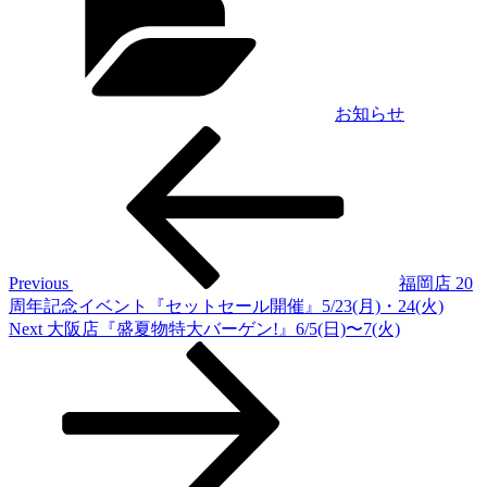
お知らせ
Previous
投
Post
稿
ナ
ビ
ゲ
Previous
福岡店 20
周年記念イベント『セットセール開催』5/23(月)・24(火)
ー
Next
Next
大阪店『盛夏物特大バーゲン!』6/5(日)〜7(火)
シ
Post
ョ
ン