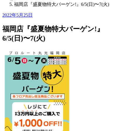
福岡店『盛夏物特大バーゲン!』6/5(日)〜7(火)
Posted
2022年5月25日
on
福岡店『盛夏物特大バーゲン!』
6/5(日)〜7(火)