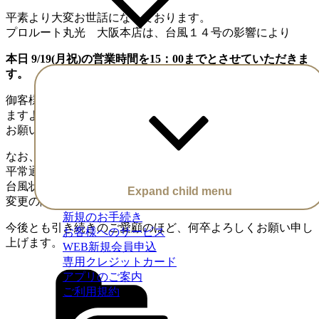
平素より大変お世話になっております。
プロルート丸光 大阪本店は、台風１４号の影響により
本日 9/19(月祝)の営業時間を15：00までとさせていただきま
す。
御客様には大変ご不便をお掛け致しますが 何卒ご理解賜り
ますよう
お願い申し上げます
なお、明日9月20日（火）につきましては、
平常通り9：00～16：00 営業の予定をしておりますが、
台風状況により変更となる場合がございます。
Expand child menu
変更の際は、再度ホームページにてご案内いたします。
新規のお手続き
今後とも引き続きのご愛顧のほど、何卒よろしくお願い申し
お客様へのサービス
上げます。
WEB新規会員申込
専用クレジットカード
アプリのご案内
ご利用規約