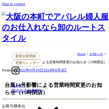
Skip to content
お知らせ
Home
>
お知らせ
>
新規会員登録
台風14号影響による営業時間変更のお知らせ（15時閉店）
営業カレンダー
Posted on
2022年9月19日
2024年8月4日
台風14号影響による営業時間変更のお知
ホーム
初めてのお客様へ
らせ（15時閉店）
お取引様各位