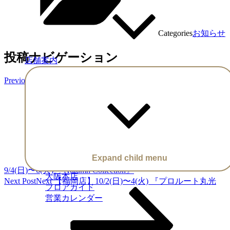
Categories
お知らせ
投稿ナビゲーション
店舗案内
Previous Post
Previous
Expand child menu
【福岡店】
9/4(日)〜6(火) 『Autumn Collection』
大阪本店
Next Post
Next
【福岡店】10/2(日)〜4(火) 『プロルート丸光
フロアガイド
営業カレンダー