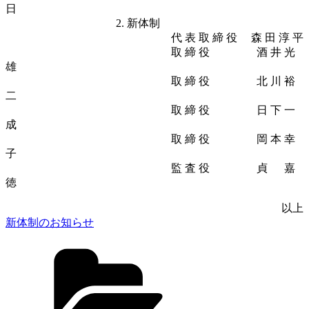
日
2. 新体制
代 表 取 締 役 森 田 淳 平
取 締 役 酒 井 光
雄
取 締 役 北 川 裕
二
取 締 役 日 下 一
成
取 締 役 岡 本 幸
子
監 査 役 貞 嘉
徳
以上
新体制のお知らせ
Categories