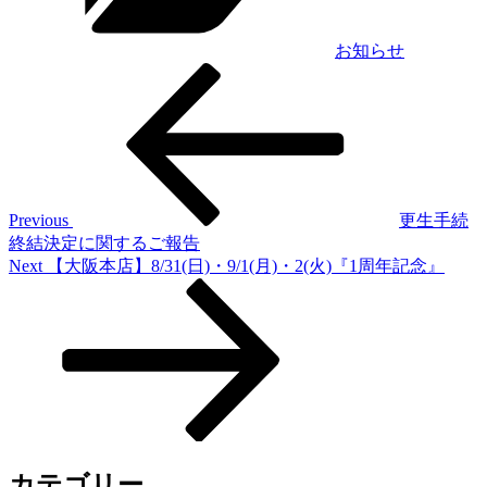
お知らせ
Previous
投
Post
稿
ナ
ビ
ゲ
Previous
更生手続
終結決定に関するご報告
ー
Next
Next
【大阪本店】8/31(日)・9/1(月)・2(火)『1周年記念』
シ
Post
ョ
ン
カテゴリー