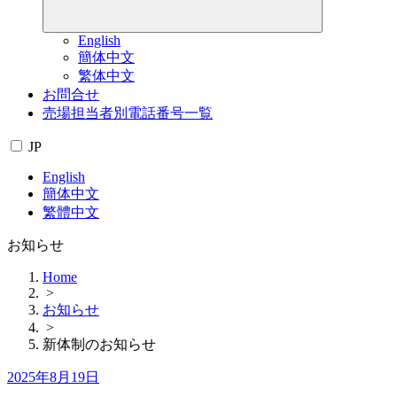
English
簡体中文
繁体中文
お問合せ
売場担当者別電話番号一覧
JP
English
簡体中文
繁體中文
お知らせ
Home
>
お知らせ
>
新体制のお知らせ
Posted
2025年8月19日
on