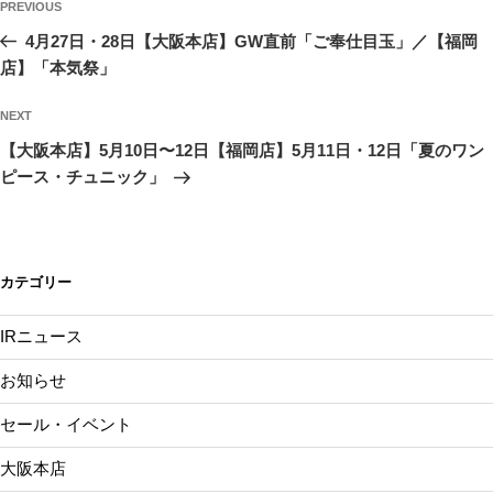
Previous
PREVIOUS
稿
Post
4月27日・28日【大阪本店】GW直前「ご奉仕目玉」／【福岡
ナ
店】「本気祭」
ビ
ゲ
Next
NEXT
Post
ー
【大阪本店】5月10日〜12日【福岡店】5月11日・12日「夏のワン
シ
ピース・チュニック」
ョ
ン
カテゴリー
IRニュース
お知らせ
セール・イベント
大阪本店