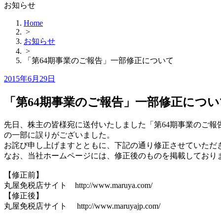
お知らせ
Home
>
お知らせ
>
「第64期事業のご報告」一部修正について
Posted
2015年6月29日
on
「第64期事業のご報告」一部修正につい
先日、株主の皆様宛に送付いたしました「第64期事業のご報
の一部に誤りがございました。
お詫び申し上げますとともに、下記の通り修正させていただ
なお、当社ホームページには、修正後のものを掲載しており
【修正前】
丸屋免税店サイト http://www.maruya.com/
【修正後】
丸屋免税店サイト http://www.maruyajp.com/