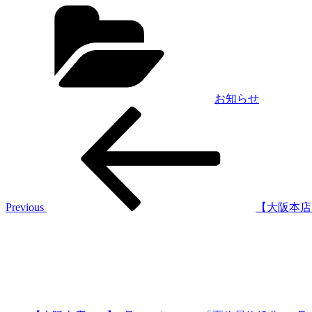
Categories
お知らせ
Previous
投
Post
稿
ナ
ビ
ゲ
Previous
【大阪本店・
Next
ー
Post
シ
ョ
ン