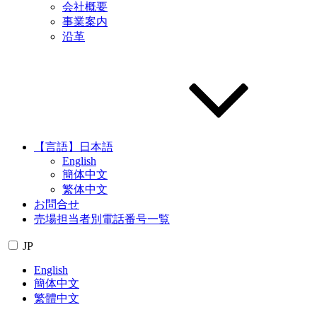
会社概要
事業案内
沿革
【言語】日本語
English
簡体中文
繁体中文
お問合せ
売場担当者別電話番号一覧
JP
English
簡体中文
繁體中文