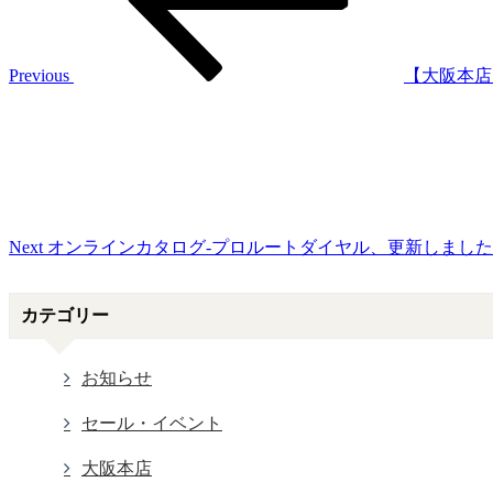
ナ
ビ
ゲ
Previous
【大阪本店】
Next
ー
Post
シ
ョ
ン
Next
オンラインカタログ-プロルートダイヤル、更新しまし
カテゴリー
お知らせ
セール・イベント
大阪本店