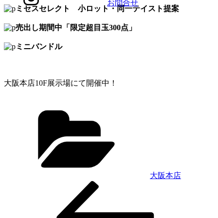
お問合せ
ミセスセレクト 小ロット・同一テイスト提案
売出し期間中「限定超目玉300点」
ミニバンドル
大阪本店10F展示場にて開催中！
Categories
大阪本店
Previous
投
Post
稿