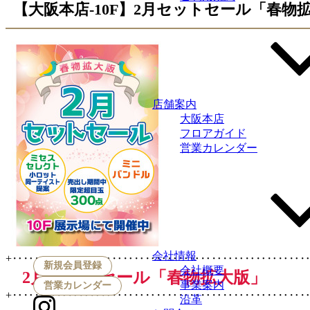
【大阪本店-10F】2月セットセール「春物
店舗案内
大阪本店
フロアガイド
営業カレンダー
会社情報
+‥‥‥‥‥‥‥‥‥‥‥‥‥‥‥‥‥‥‥‥‥‥‥‥‥‥‥
新規会員登録
会社概要
2月セットセール「春物拡大版」
事業案内
営業カレンダー
+‥‥‥‥‥‥‥‥‥‥‥‥‥‥‥‥‥‥‥‥‥‥‥‥‥‥‥
沿革