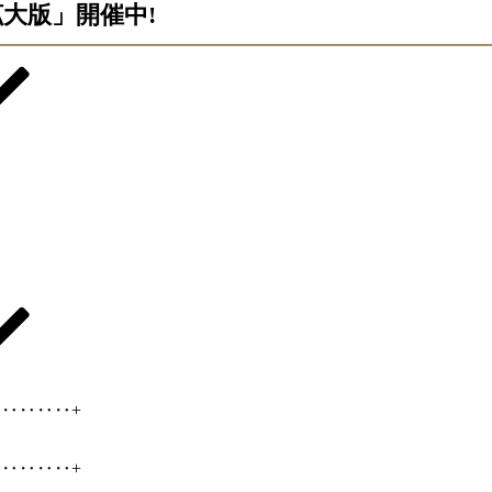
拡大版」開催中!
‥‥‥‥+
‥‥‥‥+