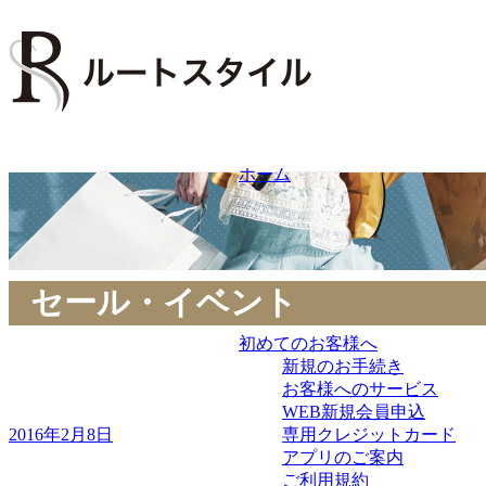
Skip
to
content
ホーム
セール・イベント
初めてのお客様へ
新規のお手続き
お客様へのサービス
WEB新規会員申込
Posted
専用クレジットカード
2016年2月8日
on
アプリのご案内
ご利用規約