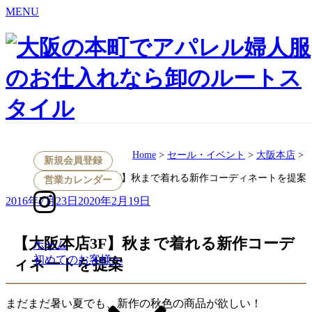
MENU
Skip
to
content
セール・イベント
Home
>
セール・イベント
>
大阪本店
>
新規会員登録
【大阪本店3F】秋まで着れる新作コーディネートを提案
営業カレンダー
Posted
2016年7月23日
2020年2月19日
on
【大阪本店3F】秋まで着れる新作コーデ
ホーム
初めてのお客様へ
ィネートを提案
まだまだ暑い夏でも、新作の秋色の商品が欲しい！