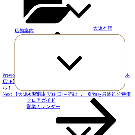
大阪本店
店舗案内
Previous
投
Post
Expand
稿
child
menu
ナ
ビ
ゲ
Previous
【大阪本
店5F】7/31(日)～8/2(火)ブラックフォーマル10％OFFセー
ー
ル！
シ
Next
大阪本店
Next
【大阪本店9F】7/31(日)～売出し！夏物を最終処分特価
Post
フロアガイド
ョ
営業カレンダー
ン