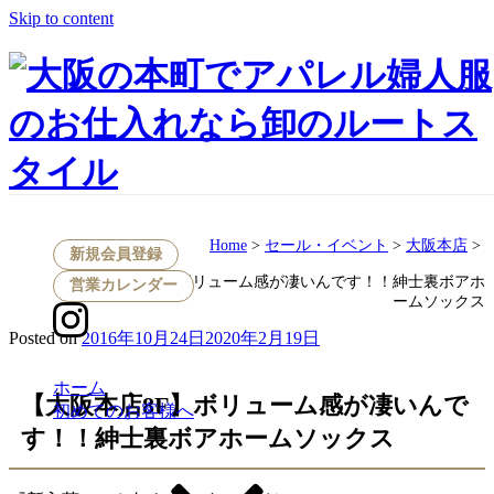
Skip to content
セール・イベント
Home
>
セール・イベント
>
大阪本店
>
新規会員登録
【大阪本店8F】ボリューム感が凄いんです！！紳士裏ボアホ
営業カレンダー
ームソックス
Posted on
2016年10月24日
2020年2月19日
ホーム
【大阪本店8F】ボリューム感が凄いんで
初めてのお客様へ
す！！紳士裏ボアホームソックス