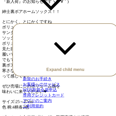
『新入荷』のお知らせですヽ(*´∀｀)
紳士裏ボアホームソックス！！
とにかく、とにかくですね
ボリューム感が凄いんです！！
サンタさんからのプレゼント用に置いておく
ソックスみたいなくらい
ボリューム感が凄いんです！！
見た目もボリューミー。
履いてもボリューミー。
でもでも、とても暖かいんです(о´∀`о)
裏ボアでふわふわモコモコなので
Expand child menu
寒さなんて吹っ飛んじゃう٩( ᐛ )و
って感じです♪
新規のお手続き
お客様へのサービス
ぜひ売場にこのボリューム感を
WEB新規会員申込
味わいに来てください❤︎
専用クレジットカード
アプリのご案内
サイズ:25～27cm
ご利用規約
色 柄:4柄各2色