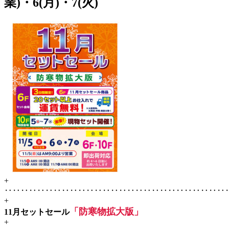
業)・6(月)・7(火)
+
‥‥‥‥‥‥‥‥‥‥‥‥‥‥‥‥‥‥‥‥‥‥‥‥‥‥‥
+
「防寒物拡大版」
11月セットセール
+