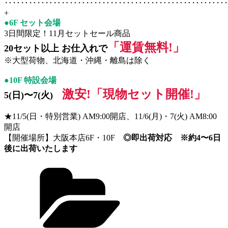
‥‥‥‥‥‥‥‥‥‥‥‥‥‥‥‥‥‥‥‥‥‥‥‥‥‥‥
+
●6F セット会場
3日間限定！11月セットセール商品
「運賃無料!」
20セット以上 お仕入れで
※大型荷物、北海道・沖縄・離島は除く
●10F 特設会場
激安!「現物セット開催!」
5(日)〜7(火)
★11/5(日・特別営業) AM9:00開店、11/6(月)・7(火) AM8:00
開店
【開催場所】大阪本店6F・10F
◎即出荷対応 ※約4〜6日
後に出荷いたします