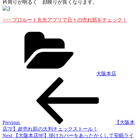
衿周りが明るく 顔映りが良くなります。
>>> プロルート丸光アプリで日々の売れ筋をチェック！
Categories
大阪本店
Previous
投
Post
稿
ナ
ビ
ゲ
Previous
【大阪本
店7F】超売れ筋の大判チェックストール！
ー
Next
Next
【大阪本店9F】掛けカバーをあったかくして安眠ライ