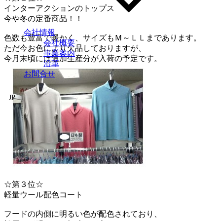
インターアクションのトップス
今や冬の定番商品！！
会社情報
色数も豊富で暖かく、サイズもＭ～ＬＬまであります。
会社概要
ただ今お色により欠品しておりますが、
事業案内
今月末頃には追加生産分が入荷の予定です。
沿革
お問合せ
JP
☆第３位☆
軽量ウール配色コート
フードの内側に明るい色が配色されており、