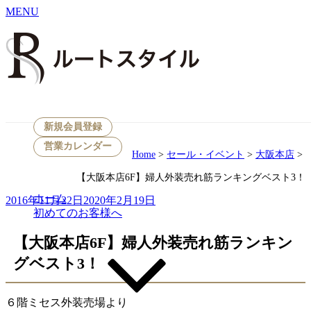
MENU
Skip
to
content
セール・イベント
新規会員登録
営業カレンダー
Home
>
セール・イベント
>
大阪本店
>
【大阪本店6F】婦人外装売れ筋ランキングベスト3！
ホーム
Posted
2016年11月22日
2020年2月19日
on
初めてのお客様へ
【大阪本店6F】婦人外装売れ筋ランキン
グベスト3！
６階ミセス外装売場より