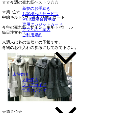
☆☆今週の売れ筋ベスト３☆☆
新規のお手続き
☆第1位☆
お客様へのサービス
中綿キルト×ウール切り替えコート
WEB新規会員申込
専用クレジットカード
今年の売れ筋デザイン キルト×ウール
アプリのご案内
毎日注文有！
ご利用規約
来週末は冬の気候との予報です。
冬物のお仕入れの参考にしてみて下さい。
店舗案内
大阪本店
フロアガイド
営業カレンダー
☆第２位☆