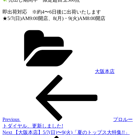
即出荷対応 ※約4〜6日後に出荷いたします
★5/7(日)AM9:00開店、8(月)・9(火)AM8:00開店
Categories
大阪本店
Previous
投
Post
稿
ナ
ビ
ゲ
Previous
プロルー
トダイヤル、更新しました!
ー
Next
Next
【大阪本店】5/7(日)〜9(火)「夏のトップス大特集!!」
Post