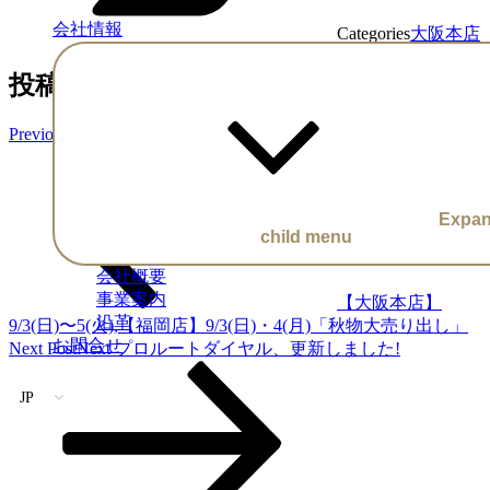
会社情報
Categories
大阪本店
投稿ナビゲーション
Previous Post
Previous
Expa
child menu
会社概要
事業案内
【大阪本店】
沿革
9/3(日)〜5(火),【福岡店】9/3(日)・4(月)「秋物大売り出し」
お問合せ
Next Post
Next
プロルートダイヤル、更新しました!
JP