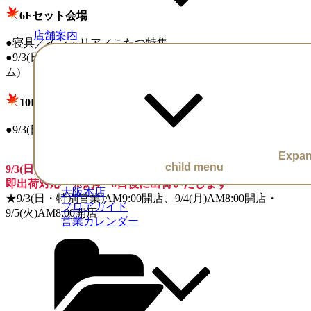
6Fセット会場
店舗案内
●寝具／インテリア／こたつ特集
●9/3(日)〜8(金)婦人冬物先行受注会(ジャケット/ニット/ボト
ム)
10F特設会場
●9/3(日)〜5(火)激安！現物セット開催！
Expa
child menu
9/3(日)はAM9：00より営業
即出荷対応 ※約4〜6日後に出荷いたします
大阪本店
★9/3(日・特別営業)AM9:00開店、9/4(月)AM8:00開店・
フロアガイド
9/5(火)AM8:00開店
営業カレンダー