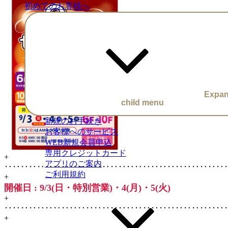
初めてのお客様へ
Expa
child menu
新規のお手続き
お客様へのサービス
WEB新規会員申込
専用クレジットカード
+
アプリのご案内
‥‥‥‥‥‥‥‥‥‥‥‥‥‥‥‥‥‥‥‥‥‥‥‥‥‥‥
ご利用規約
+
開催日 : 9/3(日・特別営業)・4(月)・5(火)
+
‥‥‥‥‥‥‥‥‥‥‥‥‥‥‥‥‥‥‥‥‥‥‥‥‥‥‥
+