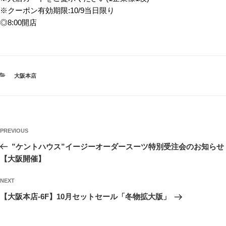
※クーポン有効期限:10/9当日限り
◎8:00開店
CATEGORIES
大阪本店
投
Previous
PREVIOUS
稿
Post
”ケントハウス”イージーオーダースーツ特別受注会のお知らせ
ナ
【大阪開催】
ビ
ゲ
Next
NEXT
Post
ー
【大阪本店-6F】10月セットセール「冬物拡大版」
シ
ョ