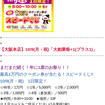
+‥‥‥‥‥‥‥‥‥‥‥‥‥‥‥‥‥‥‥‥‥‥‥‥‥‥‥‥‥
+
【大阪本店】10/9(月・祝)「大創業祭+1(プラス1)」
+‥‥‥‥‥‥‥‥‥‥‥‥‥‥‥‥‥‥‥‥‥‥‥‥‥‥‥‥‥
+
まだまだ続く！年に1度のお祭り！！
最高1万円のクーポン券が当たる！スピードくじ!!
10/9(月・祝) 1日限定！
☆特等／1万円 ☆1等／5,000円 ☆2等／2,000円
☆3等／1,000円 ☆4等（参加賞）／500円
★時間／8:00〜10:00 ★場所／10F
※入店カードをご提示ください(1企業様1枚)