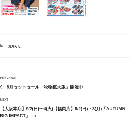
CATEGORIES
お知らせ
投
Previous
PREVIOUS
稿
Post
8月セットセール「秋物拡大版」開催中
ナ
ビ
Next
NEXT
ゲ
Post
【大阪本店】9/2(日)〜4(火)【福岡店】9/2(日)・3(月)「AUTUMN
ー
BIG IMPACT」
シ